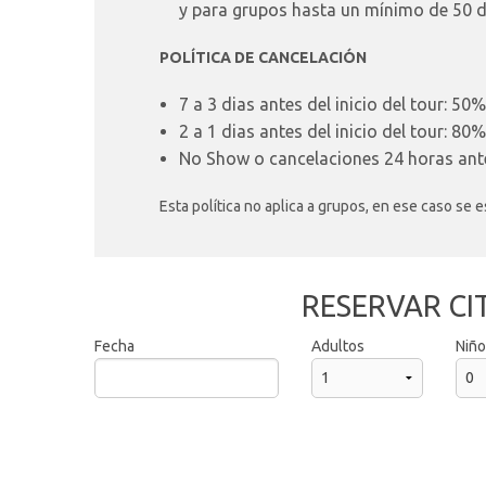
y para grupos hasta un mínimo de 50 día
POLÍTICA DE CANCELACIÓN
7 a 3 dias antes del inicio del tour: 50%
2 a 1 dias antes del inicio del tour: 80%
No Show o cancelaciones 24 horas antes
Esta política no aplica a grupos, en ese caso se
RESERVAR CI
Fecha
Adultos
Niñ
2026
Sun
Mon
Tue
Wed
Thu
Fri
Sat