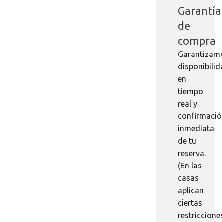
Garantía
de
compra
Garantizam
disponibili
en
tiempo
real y
confirmaci
inmediata
de tu
reserva.
(En las
casas
aplican
ciertas
restriccione