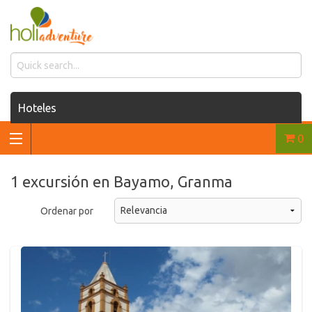
Hoteles
0
Casas de renta
Renta de autos
1 excursión en Bayamo, Granma
Traslados
Ordenar por
Excursiones