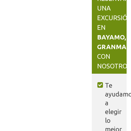
UNA
EXCURSIÓ
EN
BAYAMO,
GRANMA
CON
NOSOTROS
Te
ayudam
a
elegir
lo
mejor