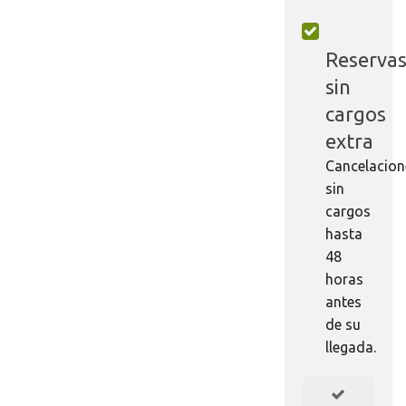
Reserva
sin
cargos
extra
Cancelacion
sin
cargos
hasta
48
horas
antes
de su
llegada.