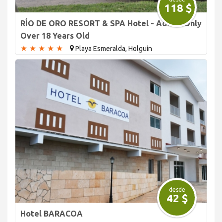
118 $
RÍO DE ORO RESORT & SPA Hotel - Adults Only
Over 18 Years Old
★
★
★
★
★
Playa Esmeralda, Holguín
desde
42 $
Hotel BARACOA