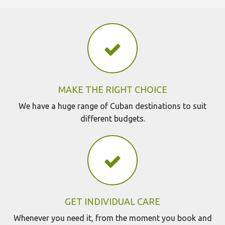
MAKE THE RIGHT CHOICE
We have a huge range of Cuban destinations to suit
different budgets.
GET INDIVIDUAL CARE
Whenever you need it, from the moment you book and