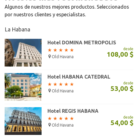
Algunos de nuestros mejores productos. Seleccionados
por nuestros clientes y especialistas.
La Habana
Hotel DOMINA METROPOLIS
desde
★
★
★
★
★
108,00 $
Old Havana
Hotel HABANA CATEDRAL
desde
★
★
★
★
★
53,00 $
Old Havana
Hotel REGIS HABANA
desde
★
★
★
★
★
54,00 $
Old Havana