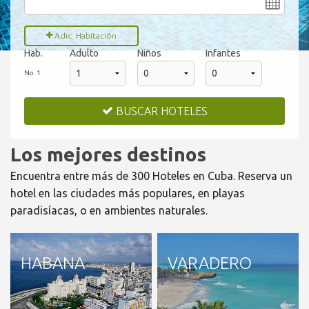
Sun
Mon
Tue
Wed
Thu
Fri
Sat
2026
26
27
28
29
30
31
1
Adic. Habitación
Hab.
Adulto
Niños
Infantes
2
3
4
5
6
7
8
Sun
Mon
Tue
Wed
Thu
Fri
Sat
No. 1
9
10
11
12
13
14
15
26
27
28
29
30
31
1
16
17
18
19
20
21
22
2
3
4
5
6
7
8
BUSCAR HOTELES
23
24
25
26
27
28
29
9
10
11
12
13
14
15
30
31
1
2
3
4
5
Los mejores destinos
16
17
18
19
20
21
22
23
24
25
26
27
28
29
Encuentra entre más de 300 Hoteles en Cuba. Reserva un
Today
Clear
hotel en las ciudades más populares, en playas
30
31
1
2
3
4
5
paradisíacas, o en ambientes naturales.
Today
Clear
HABANA
VARADERO