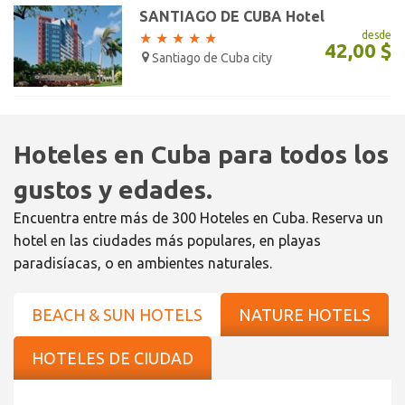
SANTIAGO DE CUBA Hotel
desde
★
★
★
★
★
42,00 $
Santiago de Cuba city
Hoteles en Cuba para todos los
gustos y edades.
Encuentra entre más de 300 Hoteles en Cuba. Reserva un
hotel en las ciudades más populares, en playas
paradisíacas, o en ambientes naturales.
BEACH & SUN HOTELS
NATURE HOTELS
HOTELES DE CIUDAD