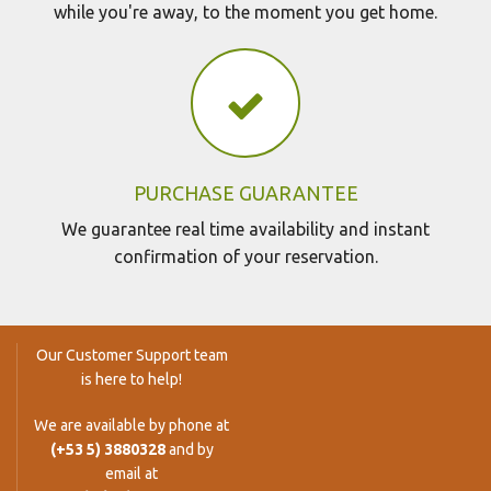
while you're away, to the moment you get home.
PURCHASE GUARANTEE
We guarantee real time availability and instant
confirmation of your reservation.
Our Customer Support team
is here to help!
We are available by phone at
(+53 5) 3880328
and by
email at