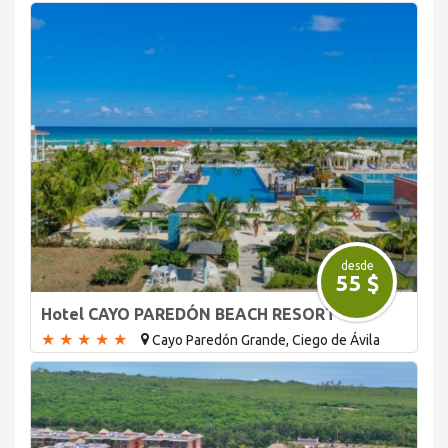
desde
55 $
Hotel CAYO PAREDÓN BEACH RESORT
★
★
★
★
★
Cayo Paredón Grande, Ciego de Ávila