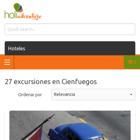
Hoteles
0
Casas de renta
Renta de autos
27 excursiones en Cienfuegos
Traslados
Ordenar por
Excursiones