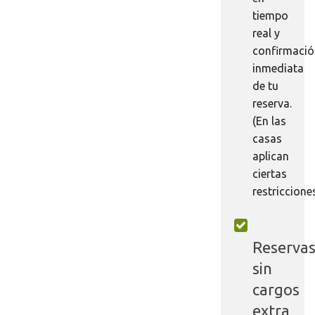
tiempo
real y
confirmaci
inmediata
de tu
reserva.
(En las
casas
aplican
ciertas
restriccione
Reserva
sin
cargos
extra