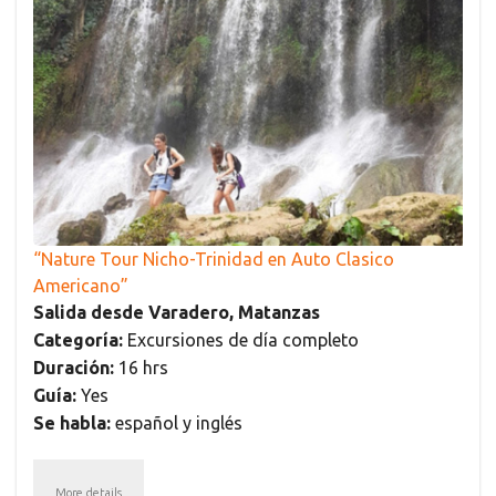
“Nature Tour Nicho-Trinidad en Auto Clasico
Americano”
Salida desde Varadero, Matanzas
Categoría:
Excursiones de día completo
Duración:
16 hrs
Guía:
Yes
Se habla:
español y inglés
More details