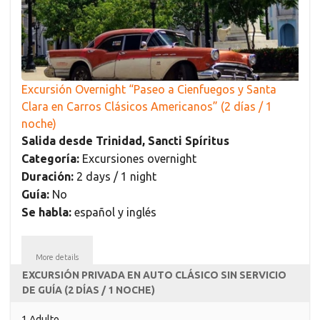
Excursión Overnight “Paseo a Cienfuegos y Santa
Clara en Carros Clásicos Americanos” (2 días / 1
noche)
Salida desde Trinidad, Sancti Spíritus
Categoría:
Excursiones overnight
Duración:
2 days / 1 night
Guía:
No
Se habla:
español y inglés
More details
EXCURSIÓN PRIVADA EN AUTO CLÁSICO SIN SERVICIO
DE GUÍA (2 DÍAS / 1 NOCHE)
1 Adulto