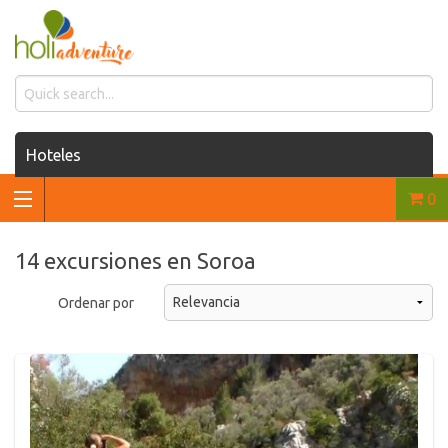
Hoteles
0
Casas de renta
Renta de autos
14 excursiones en Soroa
Traslados
Ordenar por
Excursiones