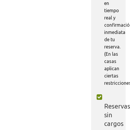
en
tiempo
real y
confirmaci
inmediata
de tu
reserva.
(En las
casas
aplican
ciertas
restriccione
Reserva
sin
cargos