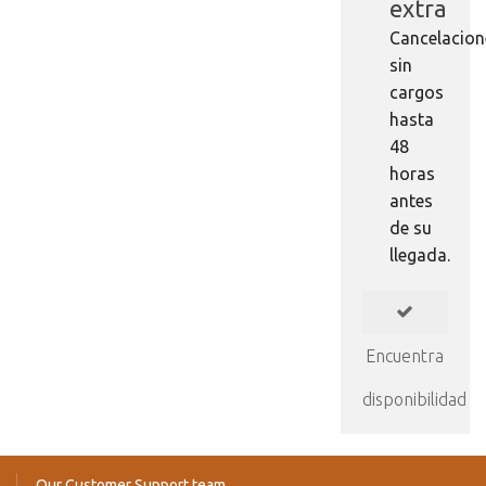
extra
Cancelacion
sin
cargos
hasta
48
horas
antes
de su
llegada.
Encuentra
disponibilidad
Our Customer Support team