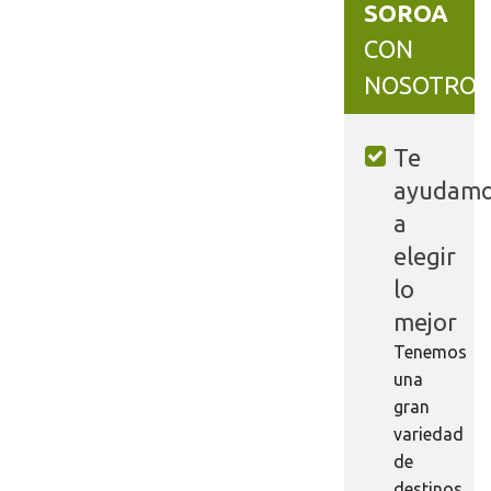
SOROA
CON
NOSOTROS
Te
ayudam
a
elegir
lo
mejor
Tenemos
una
gran
variedad
de
destinos