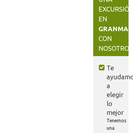
EXCURSIÓ
EN
GRANMA
CON
NOSOTROS
Te
ayudam
a
elegir
lo
mejor
Tenemos
una