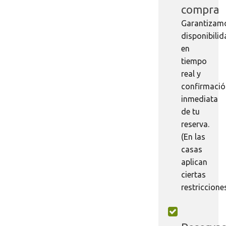
compra
Garantizam
disponibili
en
tiempo
real y
confirmaci
inmediata
de tu
reserva.
(En las
casas
aplican
ciertas
restriccione