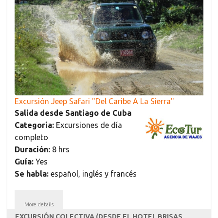
Excursión Jeep Safari "Del Caribe A La Sierra"
Salida desde Santiago de Cuba
Categoría:
Excursiones de día
completo
Duración:
8 hrs
Guía:
Yes
Se habla:
español, inglés y francés
More details
EXCURSIÓN COLECTIVA (DESDE EL HOTEL BRISAS