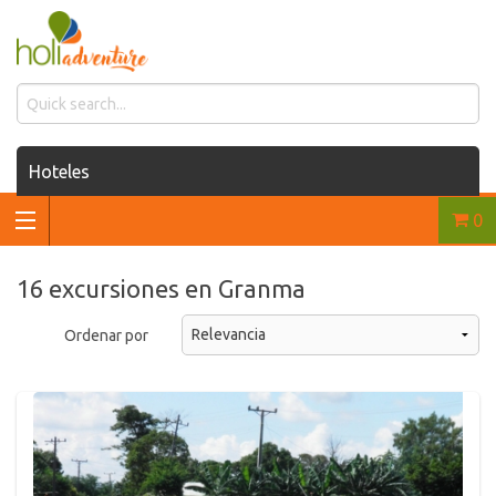
Hoteles
0
Casas de renta
Renta de autos
16 excursiones en Granma
Traslados
Ordenar por
Excursiones