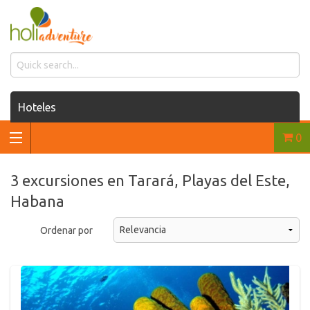
Hoteles
0
Casas de renta
Renta de autos
3 excursiones en Tarará, Playas del Este,
Habana
Traslados
Ordenar por
Excursiones