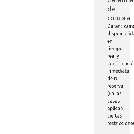
de
compra
Garantizam
disponibili
en
tiempo
real y
confirmaci
inmediata
de tu
reserva.
(En las
casas
aplican
ciertas
restriccione