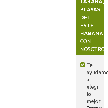
TARARÁ,
PLAYAS
DEL
ESTE,
HABANA
CON
NOSOTROS
Te
ayudam
a
elegir
lo
mejor
Tenemos