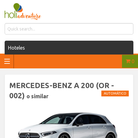
Hoteles
0
Casas de renta
Renta de autos
MERCEDES-BENZ A 200 (OR -
Traslados
002)
AUTOMÁTICO
o similar
Excursiones