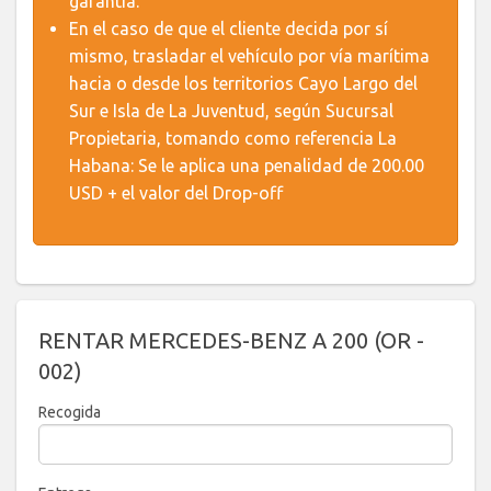
garantía.
En el caso de que el cliente decida por sí
mismo, trasladar el vehículo por vía marítima
hacia o desde los territorios Cayo Largo del
Sur e Isla de La Juventud, según Sucursal
Propietaria, tomando como referencia La
Habana: Se le aplica una penalidad de 200.00
USD + el valor del Drop-off
RENTAR MERCEDES-BENZ A 200 (OR -
002)
Recogida
2026