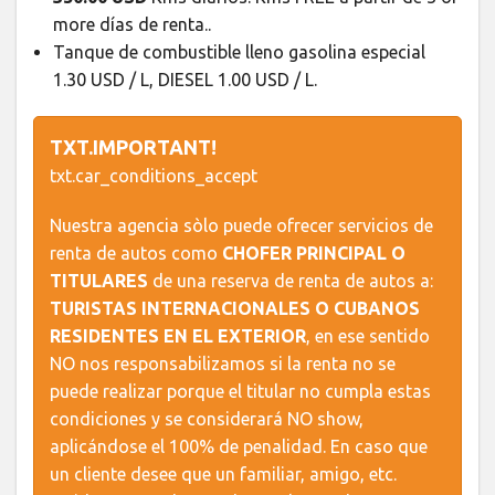
more días de renta..
Tanque de combustible lleno gasolina especial
1.30 USD / L, DIESEL 1.00 USD / L.
TXT.IMPORTANT!
txt.car_conditions_accept
Nuestra agencia sòlo puede ofrecer servicios de
renta de autos como
CHOFER PRINCIPAL O
TITULARES
de una reserva de renta de autos a:
TURISTAS INTERNACIONALES O CUBANOS
RESIDENTES EN EL EXTERIOR
, en ese sentido
NO nos responsabilizamos si la renta no se
puede realizar porque el titular no cumpla estas
condiciones y se considerará NO show,
aplicándose el 100% de penalidad. En caso que
un cliente desee que un familiar, amigo, etc.